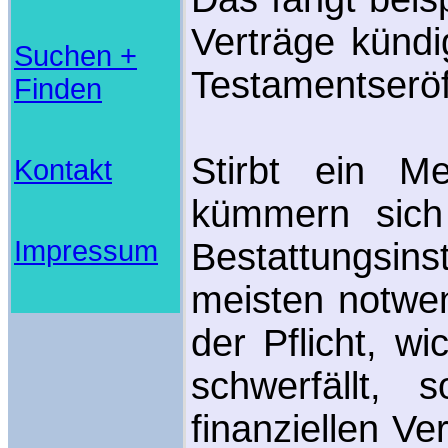
Verträge kündi
Suchen +
Testamentseröf
Finden
Stirbt ein M
Kontakt
kümmern sich
Impressum
Bestattungsinst
meisten notwen
der Pflicht, w
schwerfällt,
finanziellen V