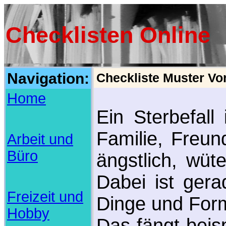
Checklisten Online
Navigation:
Checkliste Muster Vorl
Home
Ein Sterbefall
Familie, Freun
Arbeit und
Büro
ängstlich, wüte
Dabei ist gera
Freizeit und
Dinge und Forma
Hobby
Das fängt beis